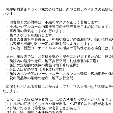
札幌駅前通まちづくり株式会社では、新型コロナウイルスの感染拡
います。
・お客様との応対時は、不織布マスクを正しく着用します。
・手洗いやアルコール消毒液等での手指消毒をこまめに行います。
・事務所の換気をこまめに行います。
・咳エチケットを励行します。
・職員の健康管理を徹底し、発熱や咳などの風邪症状、強い倦怠感
・お客様と可能な限り一定の距離を保つようにします。
・その他、新型コロナウイルスへの感染の可能性がある場合には、
また、施設内では、お客様を安心・安全にお迎えするために、感染
・施設内の清掃の徹底（地下歩行空間・札幌市北3条広場）
・施設の定期的な換気の実施（地下歩行空間）
・各出入口扉の開放（地下歩行空間）
・施設内ベンチ等のソーシャルディスタンスの確保、広場部分の休
・貸出備品等の消毒の徹底（地下歩行空間）
広場を利用される皆様におかれましても、マスク着用などの咳エチ
たします。
なお、以下の症状がある方は、広場の利用をお控えくださいますよ
（１）風邪の症状（くしゃみや咳が出る）や37.5℃以上の熱がある方
（２）強いだるさ（倦怠感）や息苦しさがある方
（３）咳、痰、胸部に不快感のある方