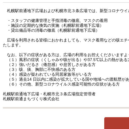
札幌駅前通地下広場および札幌市北３条広場では、新型コロナウイ
・スタッフの健康管理と手指消毒の徹底、マスクの着用
・施設の定期的な換気の実施（札幌駅前通地下広場）
・貸出備品等の消毒の徹底（札幌駅前通地下広場）
広場を利用される皆様におかれましても、マスク着用などの咳エチ
たします。
なお、以下の症状がある方は、広場の利用をお控えくださいますよ
（１）風邪の症状（くしゃみや咳が出る）や37.5℃以上の熱がある
（２）強いだるさ（倦怠感）や息苦しさがある方
（３）咳、痰、胸部に不快感のある方
（４）感染が疑われている同居家族等がいる方
（５）過去14 日以内に感染が拡大している国や地域への渡航歴が
（６）その他、新型コロナウイルス感染可能性の症状がある方
札幌駅前通地下広場・札幌市北３条広場指定管理者
札幌駅前通まちづくり株式会社