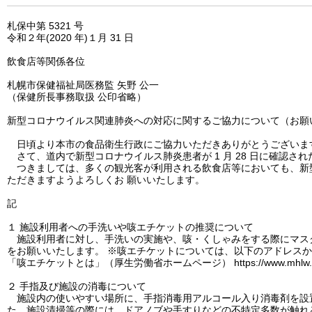
札保中第 5321 号
令和２年(2020 年)１月 31 日
飲食店等関係各位
札幌市保健福祉局医務監 矢野 公一
（保健所長事務取扱 公印省略）
新型コロナウイルス関連肺炎への対応に関するご協力について（お願
日頃より本市の食品衛生行政にご協力いただきありがとうございま
さて、道内で新型コロナウイルス肺炎患者が 1 月 28 日に確認さ
つきましては、多くの観光客が利用される飲食店等においても、新型
ただきますようよろしくお 願いいたします。
記
１ 施設利用者への手洗いや咳エチケットの推奨について
施設利用者に対し、手洗いの実施や、咳・くしゃみをする際にマスク
をお願いいたします。 ※咳エチケットについては、以下のアドレス
「咳エチケットとは」（厚生労働省ホームページ） https://www.mhlw.go.jp/stf/
２ 手指及び施設の消毒について
施設内の使いやすい場所に、手指消毒用アルコール入り消毒剤を設置
た、施設清掃等の際には、ドアノブや手すりなどの不特定多数が触れる