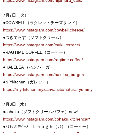
https://www.instagram.com/nijumaru_cafe/
7月7日（火）
●COWBELL（ラクレットチーズサンド）
https://www.instagram.com/cowbell.cheese/
●つきてらす（ソフトクリーム）
https://www.instagram.com/tsuki_terrace/
●RAGTIME COFFEE（コーヒー）
https://www.instagram.com/ragtime.coffee/
●HALELEA （ハンバーガー）
https://www.instagram.com/halelea_burger/
●N.Ykitchen（ガレット）
https://n-y-kitchen.my.canva.site/natural-yummy
7月8日（水）
●cohaku（ソフトクリームパフェ）new!
https://www.instagram.com/cohaku.kitchencar/
●ﾉﾐﾓﾉとﾀﾍﾞﾓﾉ Ｌａｕｇｈ（ﾗﾌ）（コーヒー）